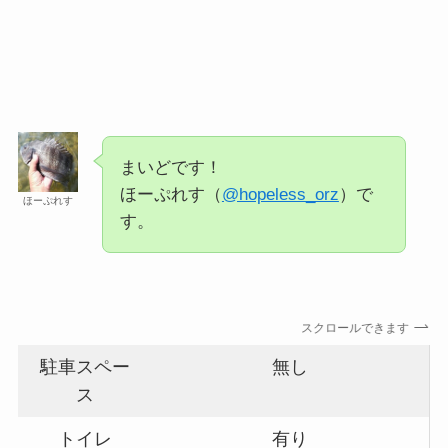
まいどです！
ほーぷれす（
@hopeless_orz
）で
ほーぷれす
す。
スクロールできます
駐車スペー
無し
ス
トイレ
有り