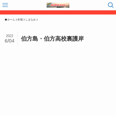
ホーム
釣場
しまなみ
2022
伯方島・伯方高校裏護岸
6/04