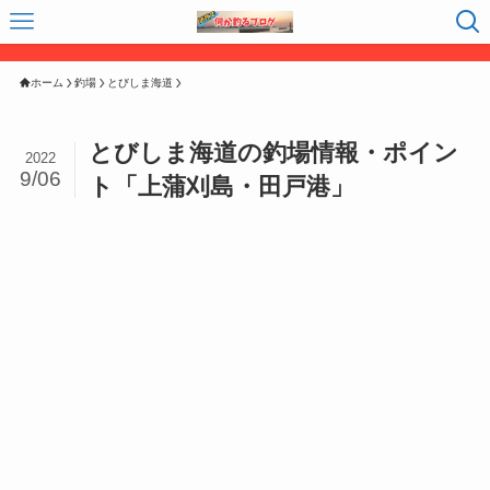
ホーム
釣場
とびしま海道
とびしま海道の釣場情報・ポイン
2022
9/06
ト「上蒲刈島・田戸港」