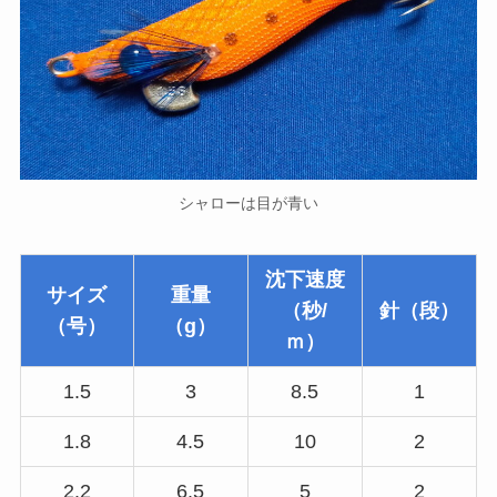
シャローは目が青い
沈下速度
サイズ
重量
（秒/
針（段）
（号）
（g）
ｍ）
1.5
3
8.5
1
1.8
4.5
10
2
2.2
6.5
5
2