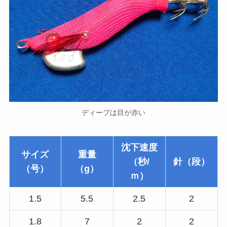
ディープは目が赤い
沈下速度
サイズ
重量
（秒/
針（段）
（号）
（g）
ｍ）
1.5
5.5
2.5
2
1.8
7
2
2