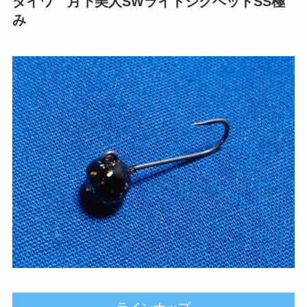
ダイワ 月下美人SWライトジグヘッドSS極
み