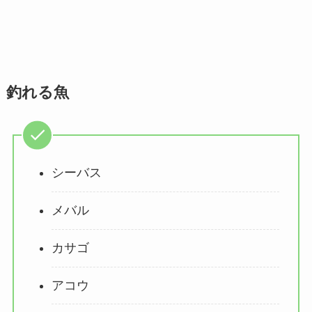
釣れる魚
シーバス
メバル
カサゴ
アコウ