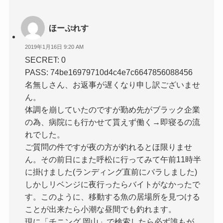
ほーぷれす
2019年1月16日 9:20 AM
SECRET: 0
PASS: 74be16979710d4c4e7c6647856088456
名無しさん、お返事が遅くなり申し訳ございませ
ん。
体調を崩していたのですが勤め先がブラック企業
の為、病院にも行かせて貰えず働く→即寝るの流
れでした。
ご質問の件ですが夜の方が釣れるとほ限りませ
ん。その前日にまた呼松に行ってみて午前11時半
に掛けました(ランディング直前にバラしました)
しかしリベンジに夜行ったらバイトがなかったで
す。このように、移動する魚の居場所を見つける
ことが出来たら小潮な昼間でも釣れます。
現に「チニング 岡山」で検索したら必ず誰もが