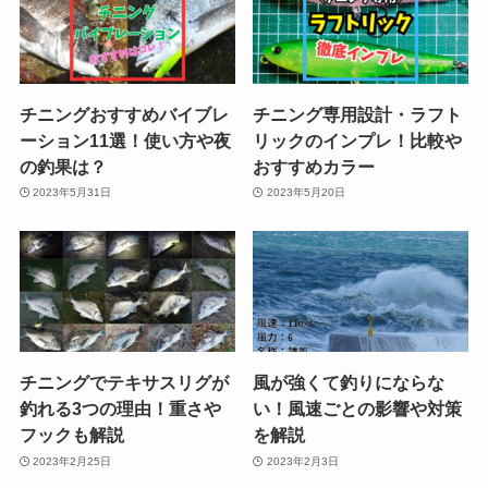
チニングおすすめバイブレ
チニング専用設計・ラフト
ーション11選！使い方や夜
リックのインプレ！比較や
の釣果は？
おすすめカラー
2023年5月31日
2023年5月20日
チニングでテキサスリグが
風が強くて釣りにならな
釣れる3つの理由！重さや
い！風速ごとの影響や対策
フックも解説
を解説
2023年2月25日
2023年2月3日