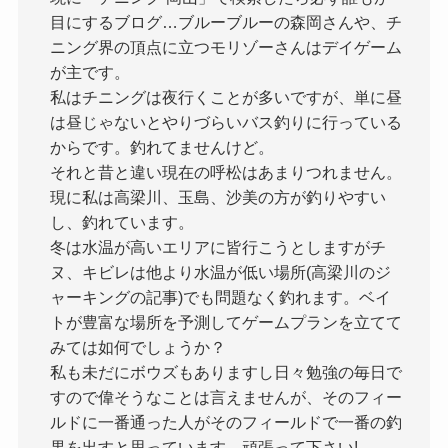
目にするブログ…ブルーブルーの森岡さんや、チ
ニング界の頂点に立つモリゾーさんはデイゲーム
が主です。
私はチニングは夜行くことが多いですが、単に昼
は昼じゃないとやりづらいバス釣りに行っている
からです。釣れてませんけど。
それと昔と違い現在の呼松はあまりつれません。
現に私は高梁川、玉島、沙美の方が釣りやすい
し、釣れています。
冬は水温が高いエリアに皆行こうとしますがチ
ヌ、キビレは他より水温が低い場所(高梁川のジ
ャーキングの記事)でも問題なく釣れます。ベイ
トが豊富な場所を予測してゲームプランを立てて
みては如何でしょうか？
私も未だにボウズもありますし日々勉強の毎日で
すので偉そうなことは言えませんが、そのフィー
ルドに一番通った人がそのフィールドで一番の釣
果を出すと思っています。頑張って下さい!