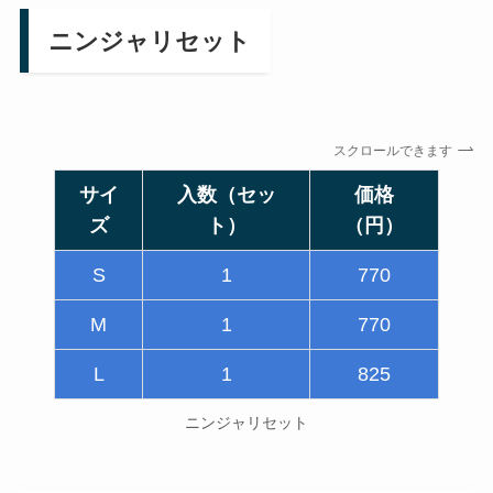
ニンジャリセット
スクロールできます
サイ
入数（セッ
価格
ズ
ト）
（円）
S
1
770
M
1
770
L
1
825
ニンジャリセット