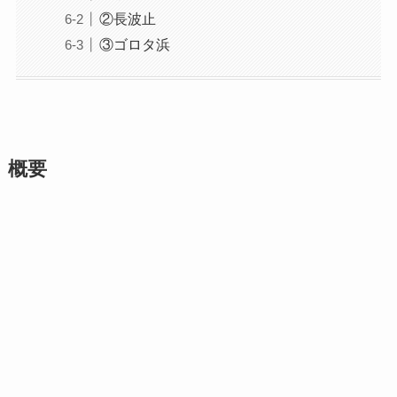
②長波止
③ゴロタ浜
概要