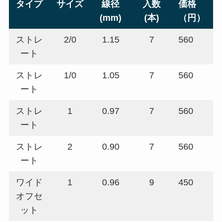
タイプ
サイズ
線径
入数
価格
(mm)
(本)
（円）
ストレ
2/0
1.15
7
560
ート
ストレ
1/0
1.05
7
560
ート
ストレ
1
0.97
7
560
ート
ストレ
2
0.90
7
560
ート
ワイド
1
0.96
9
450
オフセ
ット