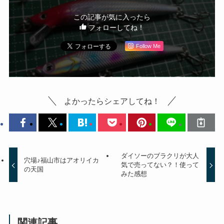
この記事が気に入ったら
フォローしてね！
Follow Me
よかったらシェアしてね！
ダイソーのブラクリが大人
穴場♪福山市はアオリイカ
気で売ってない？！使って
の天国
みた感想
関連記事