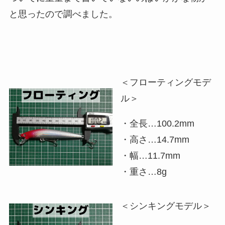
と思ったので調べました。
＜フローティングモデ
ル＞
・全長…100.2mm
・高さ…14.7mm
・幅…11.7mm
・重さ…8g
＜シンキングモデル＞