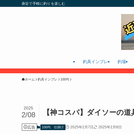
身近で手軽に釣りを楽しむ
釣具インプレ
釣場
ホーム
釣具インプレ
100均
2025
【神コスパ】ダイソーの道
2/08
広告
2025年2月7日
2025年2月8日
100均
仕掛け