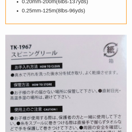
0.20mm-200m(6lbs-137yds)
0.25mm-125m(8lbs-96yds)