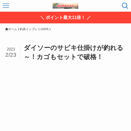
＼ ポイント最大11倍！ ／
ホーム
釣具インプレ
100均
ダイソーのサビキ仕掛けが釣れる
2023
2/23
～！カゴもセットで破格！