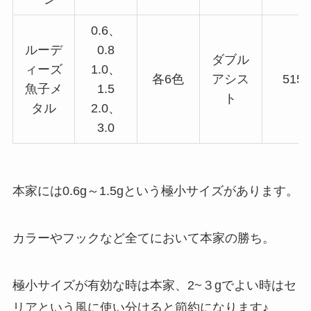
0.6、
ルーデ
0.8
ダブル
ィーズ
1.0、
各6色
アシス
515
魚子メ
1.5
ト
タル
2.0、
3.0
本家には0.6g～1.5gという極小サイズがあります。
カラーやフックなど全てにおいて本家の勝ち。
極小サイズが有効な時は本家、2~３gでよい時はセ
リアという風に使い分けると節約になります♪