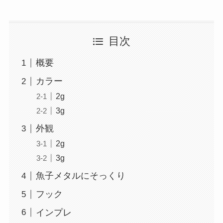
目次
概要
カラー
2g
3g
外観
2g
3g
魚子メタルにそっくり
フック
インプレ